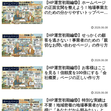
【HP運営初期編⑬】ホームページ
ホームページ
の正面玄関を整えよう！地場事業主
のための分かりやすいトップページ
構成案
2026.06.08
【HP運営初期編⑫】せっかくの顧
ホームページ
客を逃さない！事業者のための「親
切なお問い合わせページ」の作り方
2026.06.08
【HP運営初期編⑪】お客様はここ
ホームページ
を見る！信頼度を100倍にする「会
社概要」ページの正しい作り方
2026.06.08
【HP運営初期編⑩】特別な実績は
ホームページ
不要！地域密着の地場事業者がお客
様に「あなただから頼みたい」と言