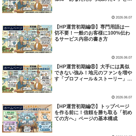
われる見せ方のコツ
2026.06.07
【HP運営初期編⑨】専門用語は一
ホームページ
切不要！一般のお客様に100%伝わ
るサービス内容の書き方
2026.06.07
【HP運営初期編⑧】大手には真似
ホームページ
できない強み！地元のファンを増や
す「プロフィール＆ストーリー」4
つの構成
2026.06.07
【HP運営初期編⑦】トップページ
ホームページ
を作る前に！信頼を勝ち取る「初め
ての方へ」ページの基本構成