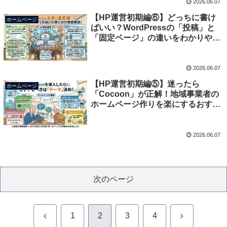
2026.06.07
【HP運営初期編⑥】どっちに書け
ホームページ
ばいい？WordPressの「投稿」と
「固定ページ」の違いをわかりやす
く解説！
2026.06.07
【HP運営初期編⑤】迷ったら
ホームページ
「Cocoon」が正解！地域事業者の
ホームページ作りを楽にするおすす
めテーマ4選
2026.06.07
次のページ
前
次
1
2
3
4