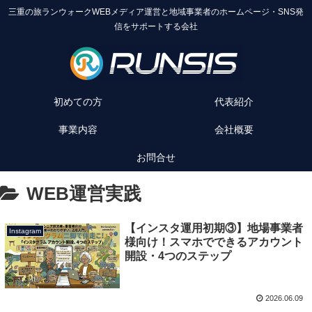
三重の旅ランウォークWEBメディア運営と地域事業者のホームページ・SNS発
信をサポートする会社
初めての方
代表紹介
事業内容
会社概要
お問合せ
WEB運営実践
【インスタ運用初期③】地場事業者
Instagram
様向け！スマホでできるアカウント
開設・4つのステップ
2026.06.09