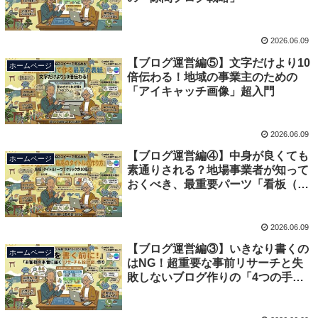
2026.06.09
【ブログ運営編⑤】文字だけより10
ホームページ
倍伝わる！地域の事業主のための
「アイキャッチ画像」超入門
2026.06.09
【ブログ運営編④】中身が良くても
ホームページ
素通りされる？地場事業者が知って
おくべき、最重要パーツ「看板（題
名）」の作り方
2026.06.09
【ブログ運営編③】いきなり書くの
ホームページ
はNG！超重要な事前リサーチと失
敗しないブログ作りの「4つの手
順」