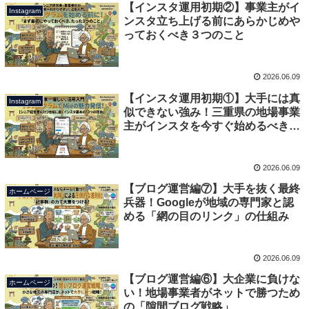
【インスタ運用初期②】事業主がイ
Instagram
ンスタ立ち上げる前にあらかじめや
っておくべき３つのこと
2026.06.09
【インスタ運用初期①】大手には真
Instagram
似できない強み！三重県の地場事業
主がインスタを今すぐ始めるべき3
つの理由
2026.06.09
【ブログ運営編⑦】大手を抜く最終
ホームページ
兵器！Googleが地域の専門家と認
める「網の目のリンク」の仕組み
2026.06.09
【ブログ運営編⑥】大企業に負けな
ホームページ
い！地場事業者がネットで勝つため
の「隙間ブログ戦略」