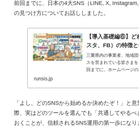
前回までに、
日本の4大SNS（LINE,
X,
Instagram,
の見つけ方についてお話ししました。
【導入基礎編⑥】どれ
スタ、FB）の特徴
三重県内の事業者、地域団
スを営まれている皆さまを
回までに、ホームページの
し...
runsis.jp
「よし、
どのSNSから始めるか決めたぞ！」と
際、
実はどのツールを選んでも「共通してやるべ
おくことが、
信頼されるSNS運用の第一歩になり