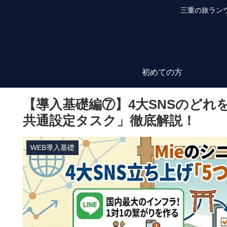
三重の旅ラン
初めての方
【導入基礎編⑦】4大SNSのどれ
共通設定タスク」徹底解説！
WEB導入基礎