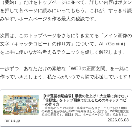
（要約）」だけをトップページに並べて、詳しい内容はボタン
を押して各ページに読みにいってもらう。これが、すっきり読
みやすいホームページを作る最大の秘訣です。
次回は、このトップページをさらに引き立てる「メイン画像の
文字（キャッチコピー）の作り方」について、AI（Gemini）
を上手に使いながら考えるテクニックを優しく解説します。
一歩ずつ、あなただけの素敵な「WEBの正面玄関」を一緒に
作っていきましょう。私たちがいつでも隣で応援しています！
【HP運営初期編⑭】最後の仕上げ！大企業に負けない
「信頼性」をトップ画像で伝えるためのキャッチコピ
ーの作り方
三重県内のシニア経営者・事業者のみなさま、こんにちは！地域
の素敵なお店や会社のWEB活用を優しく応援する、WEB広報支援
担当の多田です。前回までに、ホームページの「顔」であるトッ
プページの並べ方から、各重要パーツ（初めての方へ、代表紹
2026.06.08
runsis.jp
介、料...