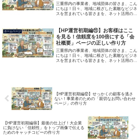
三重県内の事業者、地域団体の皆さま、こん
にちは！日々、地域に根ざした素敵なビジネ
スを営まれている皆さまを、ネット活用の力
で応援する合同会社ランシスの多田です。前
回は、あなたの人柄や歴史を伝える「代表・
スタッフ紹介」ページについてお話ししま
【HP運営初期編⑪】お客様はここ
ホームページ
し...
を見る！信頼度を100倍にする「会
社概要」ページの正しい作り方
三重県内の事業者、地域団体の皆さま、こん
にちは！日々、地域に根ざした素敵なビジネ
スを営まれている皆さまを、ネット活用の力
で応援する合同会社ランシスの多田です。前
回は、お客様があなたを選ぶ最後の決定打と
なる「選ばれる理由」ページの作り方につ
い...
【HP運営初期編⑫】せっかくの顧客を逃さ
ない！事業者のための「親切なお問い合わせ
ページ」の作り方
【HP運営初期編⑭】最後の仕上げ！大企業
に負けない「信頼性」をトップ画像で伝える
ためのキャッチコピーの作り方