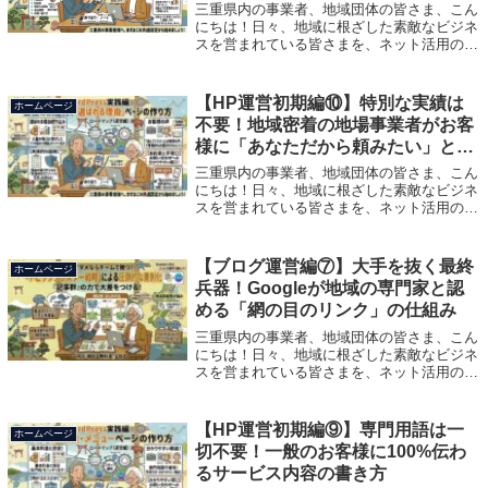
三重県内の事業者、地域団体の皆さま、こん
にちは！日々、地域に根ざした素敵なビジネ
スを営まれている皆さまを、ネット活用の力
で応援する合同会社ランシスの多田です。前
回は、あなたのお店の「実在」と「信頼」を
証明する、最後の太鼓判としての「会社概
【HP運営初期編⑩】特別な実績は
ホームページ
要...
不要！地域密着の地場事業者がお客
様に「あなただから頼みたい」と言
われる見せ方のコツ
三重県内の事業者、地域団体の皆さま、こん
にちは！日々、地域に根ざした素敵なビジネ
スを営まれている皆さまを、ネット活用の力
で応援する合同会社ランシスの多田です。前
回は、お客様の「損したくない」「騙された
くない」という不安をきれいに解消する
【ブログ運営編⑦】大手を抜く最終
ホームページ
「事...
兵器！Googleが地域の専門家と認
める「網の目のリンク」の仕組み
三重県内の事業者、地域団体の皆さま、こん
にちは！日々、地域に根ざした素敵なビジネ
スを営まれている皆さまを、ネット活用の力
で応援する合同会社ランシスの多田です。前
回は、大きなクジラ（大手企業）に真っ向勝
負を挑むのではなく、地元ならではのリア
【HP運営初期編⑨】専門用語は一
ホームページ
ル...
切不要！一般のお客様に100%伝わ
るサービス内容の書き方