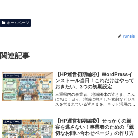
ホームページ
runsis
関連記事
【HP運営初期編④】WordPressイ
ホームページ
ンストール当日！これだけはやって
おきたい、3つの初期設定
三重県内の事業者、地域団体の皆さま、こん
にちは！日々、地域に根ざした素敵なビジネ
スを営まれている皆さまを、ネット活用の力
で応援する合同会社ランシスの多田です。前
回は、WordPress（ワードプレス）をインス
トールする前に準備しておくべき「...
【HP運営初期編⑫】せっかくの顧
ホームページ
客を逃さない！事業者のための「親
切なお問い合わせページ」の作り方