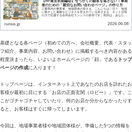
【HP運営初期編⑫】せっかくの顧客を逃さない！事業
者のための「親切なお問い合わせページ」の作り方
三重県内の事業者、地域団体の皆さま、こんにちは！日々、地域
に根ざした素敵なビジネスを営まれている皆さまを、ネット活用
の力で応援する合同会社ランシスの多田です。前回は、あなたの
お店の「実在」と「信頼」を証明する、最後の太鼓判としての
「会社概要...
2026.06.08
runsis.jp
基礎となる各ページ（初めての方へ、会社概要、代表・スタッ
フ紹介、事業内容、お問い合わせ）に掲載するべき内容がある
程度決まったら、いよいよホームページの「顔」である
トップ
ページの作成
に入ります！
トップページは、インターネット上であなたのお店を訪れたお
客様が最初に目にする「お店の正面玄関（ロビー）」です。こ
こがゴチャゴチャしていたり、何のお店か分からなかったりす
ると、お客様はすぐに帰ってしまいます。
今回は、地場事業者様や地域団体様が、準備した5つの情報を